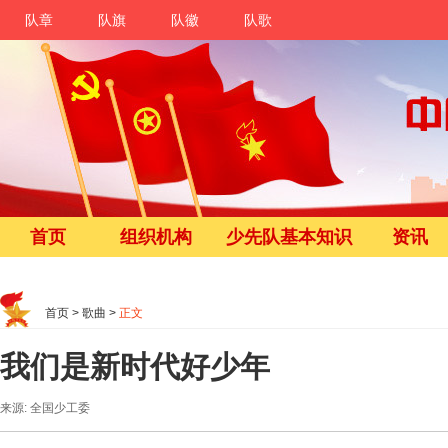
队章
队旗
队徽
队歌
首页
组织机构
少先队基本知识
资讯
首页
>
歌曲
>
正文
我们是新时代好少年
来源: 全国少工委