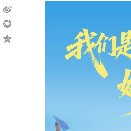
微
博
朋
友
QQ
圈
空
间