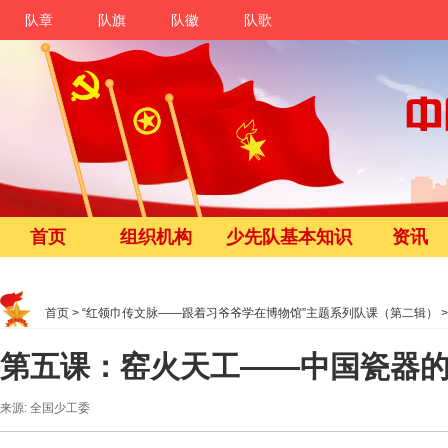
队章
队旗
队徽
队歌
首页
组织机构
少先队基本知识
资讯
首页
>
“红领巾传文脉——跟着习爷爷学在博物馆”主题系列队课（第二辑）
第五课：窑火天工——中国瓷器
来源: 全国少工委