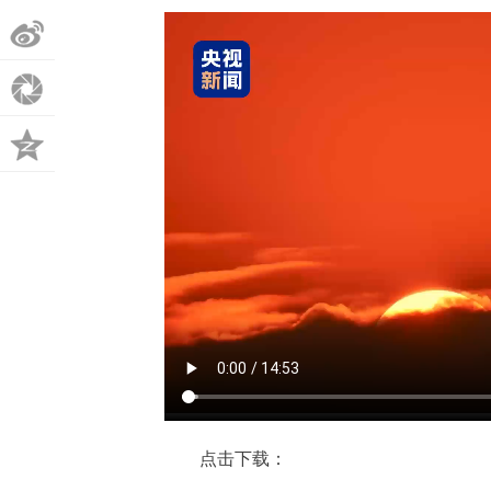
微
博
朋
友
QQ
圈
空
间
点击下载：