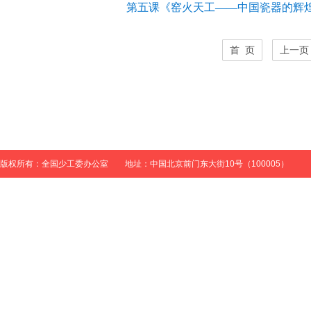
第五课《窑火天工——中国瓷器的辉
首 页
上一页
版权所有：全国少工委办公室 地址：中国北京前门东大街10号（100005）