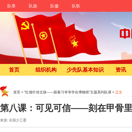
队章
队旗
队徽
队歌
首页
组织机构
少先队基本知识
资讯
首页
>
“红领巾传文脉——跟着习爷爷学在博物馆”主题系列队课
>
正文
第八课：可见可信——刻在甲骨
来源: 全国少工委