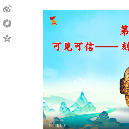
微
博
朋
友
QQ
圈
空
间