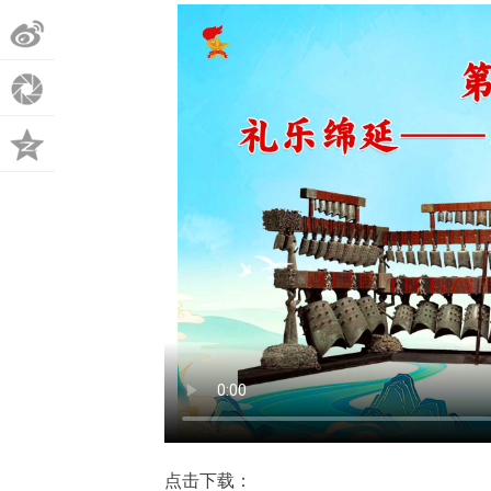
微
博
朋
友
QQ
圈
空
间
点击下载：