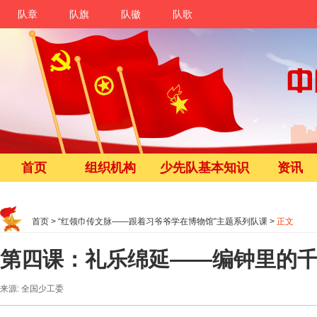
队章
队旗
队徽
队歌
首页
组织机构
少先队基本知识
资讯
首页
>
“红领巾传文脉——跟着习爷爷学在博物馆”主题系列队课
>
正文
第四课：礼乐绵延——编钟里的
来源: 全国少工委