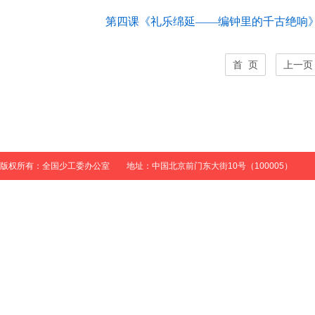
第四课《礼乐绵延——编钟里的千古绝响
首 页
上一页
版权所有：全国少工委办公室 地址：中国北京前门东大街10号（100005）