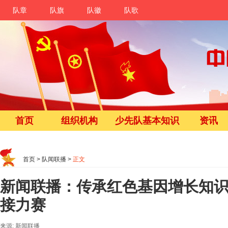
队章
队旗
队徽
队歌
首页
组织机构
少先队基本知识
资讯
首页
>
队闻联播
>
正文
新闻联播：传承红色基因增长知识
接力赛
来源: 新闻联播