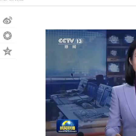
微
博
朋
友
QQ
圈
空
间