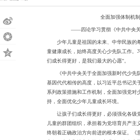
全面加强体制机制
微
——四论学习贯彻《中共中央
博
朋
少年儿童是祖国的未来、中华民族的希
童健康成长，始终高度关心少先队工作。习
友
QQ
们成长得更好，是我们最大的心愿”。
圈
空
《中共中央关于全面加强新时代少先队
基因代代相传的高度，以习近平总书记关
间
系列政策措施和工作机制，全面加强党对
持，全面优化少年儿童成长环境。
让孩子们成长得更好，必须强化各级党
儿童的群团组织，承担着为党培育共产主
终朝着正确政治方向前进的根本保证。《