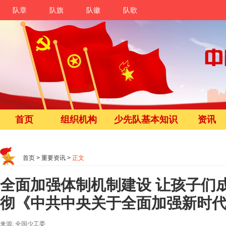
队章
队旗
队徽
队歌
首页
组织机构
少先队基本知识
资讯
首页
>
重要资讯
>
正文
全面加强体制机制建设 让孩子们
彻《中共中央关于全面加强新时
来源: 全国少工委