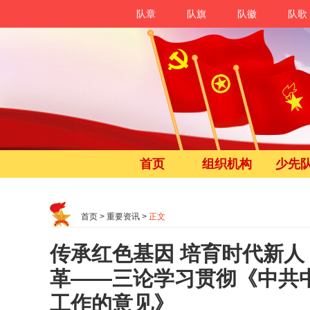
队章
队旗
队徽
队歌
首页
组织机构
少先
首页
>
重要资讯
>
正文
传承红色基因 培育时代新
革——三论学习贯彻《中共
工作的意见》