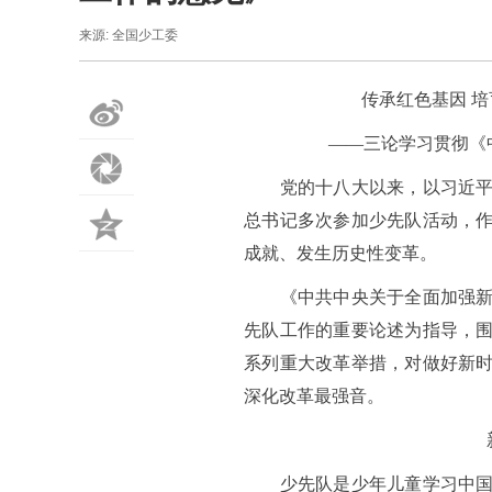
来源: 全国少工委
传承红色基因 
微
——三论学习贯彻《
博
朋
党的十八大以来，以习近平同
总书记多次参加少先队活动，
友
QQ
成就、发生历史性变革。
圈
空
《中共中央关于全面加强新时
先队工作的重要论述为指导，
间
系列重大改革举措，对做好新
深化改革最强音。
少先队是少年儿童学习中国特