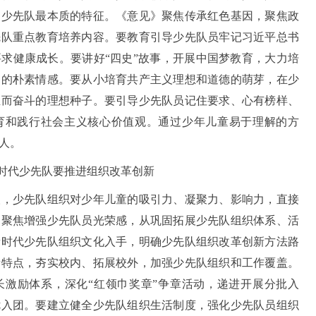
是少先队最本质的特征。《意见》聚焦传承红色基因，聚焦政
先队重点教育培养内容。要教育引导少先队员牢记习近平总书
求健康成长。要讲好“四史”故事，开展中国梦教育，大力培
国的朴素情感。要从小培育共产主义理想和道德的萌芽，在少
业而奋斗的理想种子。要引导少先队员记住要求、心有榜样、
育和践行社会主义核心价值观。通过少年儿童易于理解的方
人。
时代少先队要推进组织改革创新
少先队组织对少年儿童的吸引力、凝聚力、影响力，直接
》聚焦增强少先队员光荣感，从巩固拓展少先队组织体系、活
新时代少先队组织文化入手，明确少先队组织改革创新方法路
新特点，夯实校内、拓展校外，加强少先队组织和工作覆盖。
长激励体系，深化“红领巾奖章”争章活动，递进开展分批入
优入团。要建立健全少先队组织生活制度，强化少先队员组织