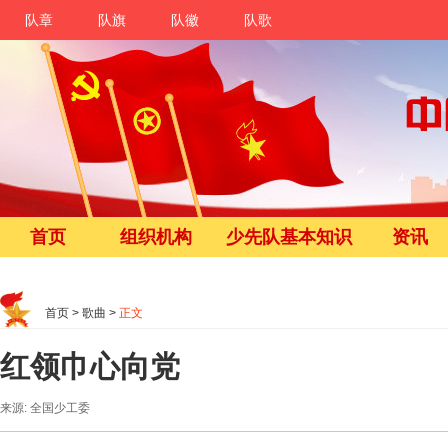
队章
队旗
队徽
队歌
首页
组织机构
少先队基本知识
资讯
首页
>
歌曲
>
正文
红领巾心向党
来源: 全国少工委