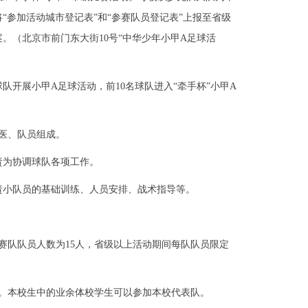
将“参加活动城市登记表”和“参赛队员登记表”上报至省级
。（北京市前门东大街10号“中华少年小甲A足球活
队开展小甲A足球活动，前10名球队进入“牵手杯”小甲A
医、队员组成。
责为协调球队各项工作。
责小队员的基础训练、人员安排、战术指导等。
队队员人数为15人，省级以上活动期间每队队员限定
。本校生中的业余体校学生可以参加本校代表队。