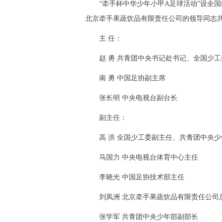
“牵手杯中华少年小甲A足球活动”设全国
北京牵手果蔬饮品有限责任公司的领导同志
主 任：
赵 勇 共青团中央书记处书记、全国少
南 勇 中国足协副主席
张长明 中央电视台副台长
副主任：
高 洪 全国少工委副主任、共青团中央
马国力 中央电视台体育中心主任
李晓光 中国足协技术部主任
刘凤洲 北京牵手果蔬饮品有限责任公
张学军 共青团中央少年部副部长