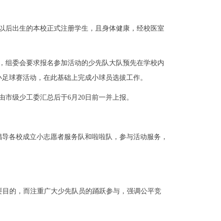
日以后出生的本校正式注册学生，且身体健康，经校医室
组委会要求报名参加活动的少先队大队预先在学校内
人小足球赛活动，在此基础上完成小球员选拔工作。
市级少工委汇总后于6月20日前一并上报。
建
导各校成立小志愿者服务队和啦啦队，参与活动服务，
要目的，而注重广大少先队员的踊跃参与，强调公平竞