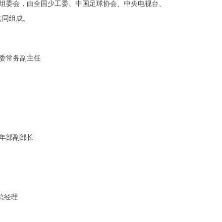
组委会，由全国少工委、中国足球协会、中央电视台、
共同组成。
工委常务副主任
少年部副部长
司总经理