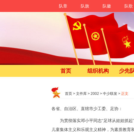
队章
队旗
队徽
队歌
首页
组织机构
少先
首页
>
文件库
>
2002
>
中少联发
>
正文
各省、自治区、直辖市少工委、足协：
为贯彻落实邓小平同志“足球从娃娃抓起”
儿童集体主义和乐观主义精神，为素质教育