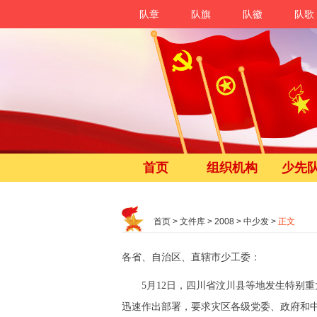
队章
队旗
队徽
队歌
首页
组织机构
少先
首页
>
文件库
>
2008
>
中少发
>
正文
各省、自治区、直辖市少工委：
5月12日，四川省汶川县等地发生特别重
迅速作出部署，要求灾区各级党委、政府和