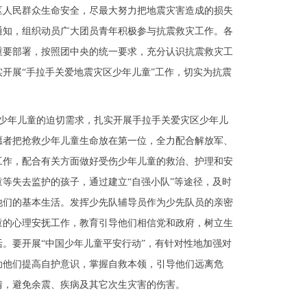
区人民群众生命安全，尽最大努力把地震灾害造成的损失
通知，组织动员广大团员青年积极参与抗震救灾工作。各
重要部署，按照团中央的统一要求，充分认识抗震救灾工
开展“手拉手关爱地震灾区少年儿童”工作，切实为抗震
年儿童的迫切需求，扎实开展手拉手关爱灾区少年儿
愿者把抢救少年儿童生命放在第一位，全力配合解放军、
工作，配合有关方面做好受伤少年儿童的救治、护理和安
等失去监护的孩子，通过建立“自强小队”等途径，及时
他们的基本生活。发挥少先队辅导员作为少先队员的亲密
童的心理安抚工作，教育引导他们相信党和政府，树立生
。要开展“中国少年儿童平安行动”，有针对性地加强对
助他们提高自护意识，掌握自救本领，引导他们远离危
情，避免余震、疾病及其它次生灾害的伤害。