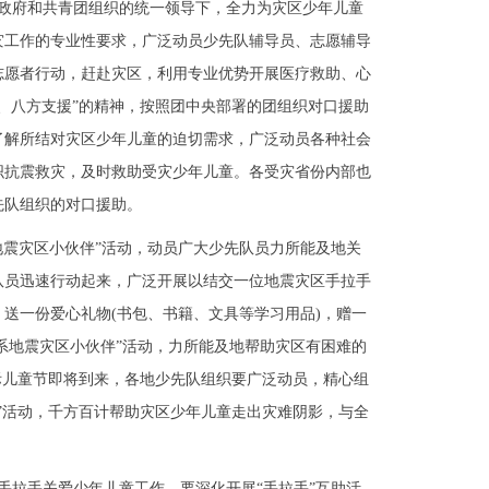
府和共青团组织的统一领导下，全力为灾区少年儿童
灾工作的专业性要求，广泛动员少先队辅导员、志愿辅导
志愿者行动，赶赴灾区，利用专业优势开展医疗救助、心
、八方支援”的精神，按照团中央部署的团组织对口援助
了解所结对灾区少年儿童的迫切需求，广泛动员各种社会
织抗震救灾，及时救助受灾少年儿童。各受灾省份内部也
先队组织的对口援助。
震灾区小伙伴”活动，动员广大少先队员力所能及地关
队员迅速行动起来，广泛开展以结交一位地震灾区手拉手
送一份爱心礼物(书包、书籍、文具等学习用品)，赠一
情系地震灾区小伙伴”活动，力所能及地帮助灾区有困难的
际儿童节即将到来，各地少先队组织要广泛动员，精心组
”活动，千方百计帮助灾区少年儿童走出灾难阴影，与全
拉手关爱少年儿童工作。要深化开展“手拉手”互助活