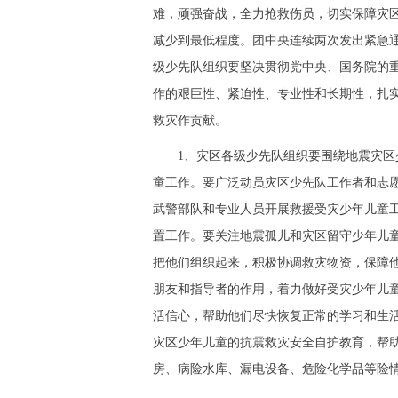
难，顽强奋战，全力抢救伤员，切实保障灾
减少到最低程度。团中央连续两次发出紧急
级少先队组织要坚决贯彻党中央、国务院的
作的艰巨性、紧迫性、专业性和长期性，扎实
救灾作贡献。
1、灾区各级少先队组织要围绕地震灾区少
童工作。要广泛动员灾区少先队工作者和志
武警部队和专业人员开展救援受灾少年儿童
置工作。要关注地震孤儿和灾区留守少年儿童
把他们组织起来，积极协调救灾物资，保障
朋友和指导者的作用，着力做好受灾少年儿
活信心，帮助他们尽快恢复正常的学习和生活
灾区少年儿童的抗震救灾安全自护教育，帮
房、病险水库、漏电设备、危险化学品等险