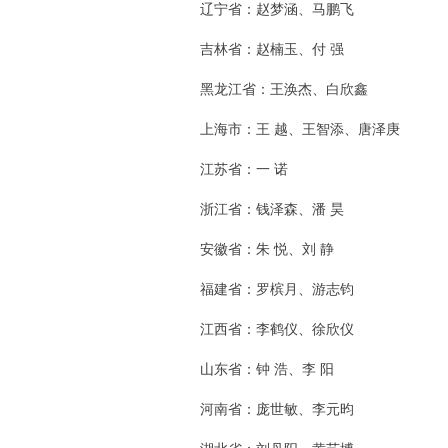
辽宁省：赵梦涵、马鹏飞
吉林省：赵楠玉、付 强
黑龙江省：王涣杰、白欣鑫
上海市：王 越、王智添、唐泽庚
江苏省：一 诺
浙江省：钱泽森、潘 昊
安徽省：朱 悦、刘 静
福建省：罗槟月、游志钧
江西省：李鹤仪、徐欣仪
山东省：钟 浩、李 阳
河南省：庞世敏、李元昀