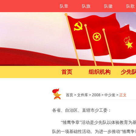
队章
队旗
队徽
队歌
首页
组织机构
少先
首页
>
文件库
>
2008
>
中少发
>
正文
各省、自治区、直辖市少工委：
“雏鹰争章”活动是少先队以体验教育为基
队的一项基础性活动。为进一步推动“雏鹰争