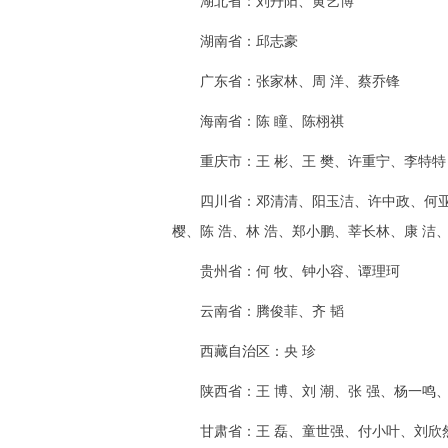
湖北省：刘丹阳、黄艺博
湖南省：邱志豪
广东省：张家林、周 洋、蔡乔锋
海南省：陈 瞳、陈栩祺
重庆市：王 彬、王 樊、许重宁、李特特
四川省：邓清清、阳玉洁、许中政、何亚军
樱、陈 浩、林 浩、郑小鹏、莘长林、康 洁、
贵州省：何 牧、钟小容、谭理珂
云南省：腾俊菲、齐 韬
西藏自治区：央 珍
陕西省：王 博、刘 潮、张 强、杨一鸣
甘肃省：王 磊、童世强、付小叶、刘欣