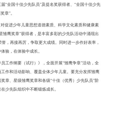
届“全国十佳少先队员”及提名奖获得者、“全国十佳少先
奖章”。
，对促进少年儿童思想道德素质、科学文化素质和健康素
星雏鹰奖章”获得者，是丰富多彩的少先队活动中涌现出
珍惜荣誉，再接再厉，争取更大成绩。同时进一步作好表率，
中体验，在体验中成长。
工作纲要（试行）》，全面开展“雏鹰争章”活动，全
项工作和活动影响、覆盖全体少年儿童。要充分发挥雏鹰
奖章、星级雏鹰奖章和各级“十佳（优秀）少先队员”阶
童在少先队组织中不断锻炼成长。