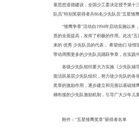
童思想道德建设，全国少工委决定授予第十三
队员”特别奖获得者共86名少先队员“五星雏鹰
“雏鹰争章”活动自1994年启动实施以来
质的全面提高，发挥了积极的作用。此次“五
来的 优秀 少先队员的代表 。希望他们 
带动周围更多的少先队员踊跃争章，在实践
各级少先队组织要大力实施《少先队辅导员
面活跃基层少先队组织，努力使少先队的各
奖章的激励作用，逐步建立和完善以基础雏鹰
梯衔接的少先队激励机制，引导广大少年儿
附件：“五星雏鹰奖章”获得者名单