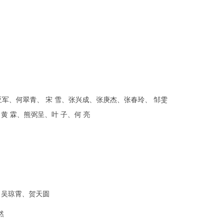
、何翠青、 宋 雪、张兴成、张庚杰、张春玲、 邹雯
黄 霖、熊弼呈、叶 子、何 亮
、吴琼霄、贺天圆
然