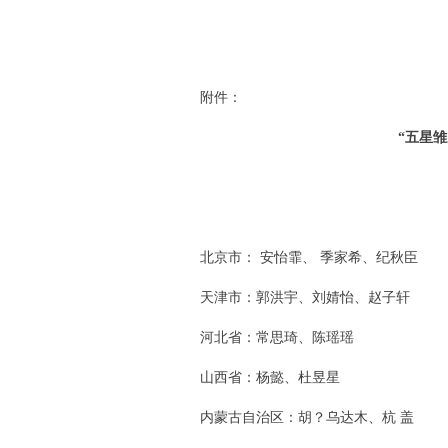
附件：
“五星
北京市： 安怡霏、 季家希、纪秋臣
天津市：郭洪宇、刘婧怡、赵子轩
河北省：常思琦、陈瑶瑶
山西省：杨懿、杜昱星
内蒙古自治区：胡？乌达木、杭 盖