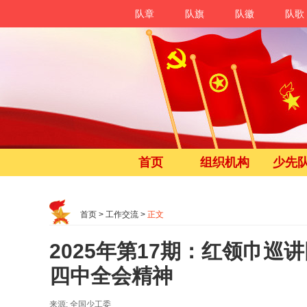
队章
队旗
队徽
队歌
首页
组织机构
少先
首页
>
工作交流
>
正文
2025年第17期：红领巾巡
四中全会精神
来源: 全国少工委