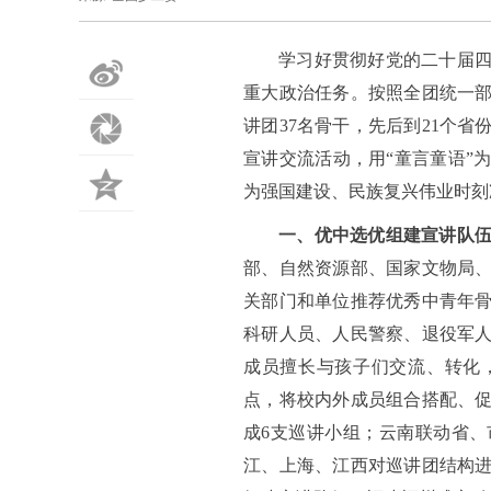
学习好贯彻好党的二十届
微
重大政治任务。按照全团统一部
讲团37名骨干，先后到21个
博
朋
宣讲交流活动，用“童言童语”
友
QQ
为强国建设、民族复兴伟业时刻
一、优中选优组建宣讲队
圈
空
部、自然资源部、国家文物局、
间
关部门和单位推荐优秀中青年
科研人员、人民警察、退役军
成员擅长与孩子们交流、转化
点，将校内外成员组合搭配、促
成6支巡讲小组；云南联动省、
江、上海、江西对巡讲团结构