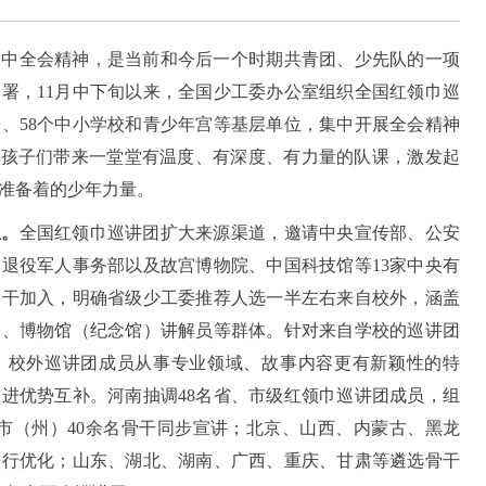
四中全会精神，是当前和今后一个时期共青团、少先队的一项
署，11月中下旬以来，全国少工委办公室组织全国红领巾巡
省份、58个中小学校和青少年宫等基层单位，集中开展全会精神
为孩子们带来一堂堂有温度、有深度、有力量的队课，激发起
准备着的少年力量。
伍。
全国红领巾巡讲团扩大来源渠道，邀请中央宣传部、公安
退役军人事务部以及故宫博物院、中国科技馆等13家中央有
骨干加入，明确省级少工委推荐人选一半左右来自校外，涵盖
人、博物馆（纪念馆）讲解员等群体。针对来自学校的巡讲团
，校外巡讲团成员从事专业领域、故事内容更有新颖性的特
进优势互补。河南抽调48名省、市级红领巾巡讲团成员，组
市（州）40余名骨干同步宣讲；北京、山西、内蒙古、黑龙
进行优化；山东、湖北、湖南、广西、重庆、甘肃等遴选骨干