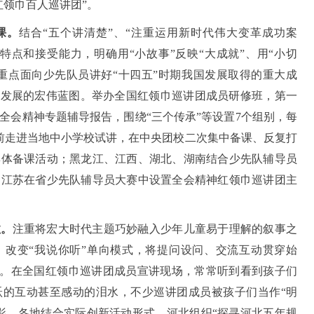
红领巾百人巡讲团”。
课。
结合“五个讲清楚”、“注重运用新时代伟大变革成功案
特点和接受能力，明确用“小故事”反映“大成就”、用“小切
，重点面向少先队员讲好“十四五”时期我国发展取得的重大成
会发展的宏伟蓝图。举办全国红领巾巡讲团成员研修班，第一
全会精神专题辅导报告，围绕“三个传承”等设置7个组别，每
前走进当地中小学校试讲，在中央团校二次集中备课、反复打
集体备课活动；黑龙江、江西、湖北、湖南结合少先队辅导员
；江苏在省少先队辅导员大赛中设置全会精神红领巾巡讲团主
效。
注重将宏大时代主题巧妙融入少年儿童易于理解的叙事之
，改变“我说你听”单向模式，将提问设问、交流互动贯穿始
味”。在全国红领巾巡讲团成员宣讲现场，常常听到看到孩子们
跃的互动甚至感动的泪水，不少巡讲团成员被孩子们当作“明
影。各地结合实际创新活动形式，河北组织“探寻河北五年规