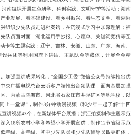
；河南组织开展红色研学、科创实践、文明守护等活动；湖南
看产业发展、看基础建设、看乡村振兴、看生态文明、看湖湘
嘉兴组织少先队员走进档案馆，在沉浸式学习中加深理解；福
少先队员面对面；湖北运用手抄报、心愿单、关键词竞猜等互
行动卡等主题实践；辽宁、吉林、安徽、山东、广东、海南、
建设兵团等利用国旗下讲话、主题队会等载体，开展全会精
盖。
加强宣讲成果转化，“全国少工委”微信公众号持续推出优
过中央广播电视总台云听客户端推出音频队课，面向基层加强
地区、内蒙古乌海市、河北省石家庄市井陉矿区等地学校，以
同上一堂课”，制作3分钟动漫视频《和少年一起了解“十四
范宣讲视频43个，在新媒体平台展播；浙江拍摄制作主题示范
深入18所农村小学和希望小学开展宣讲，制作12节省级示范
学低年级、高年级、初中少先队员和少先队辅导员四类群体，