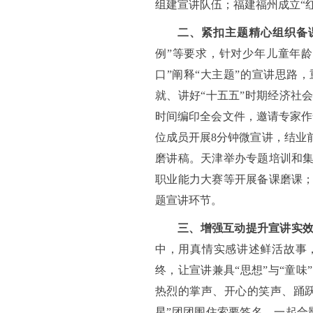
组建宣讲队伍；福建福州成立“
二、紧扣主题精心组织备
例”等要求，针对少年儿童年龄
口”阐释“大主题”的宣讲思路
就、讲好“十五五”时期经济社
时间编印全会文件，邀请专家作
位成员开展8分钟微宣讲，结业
磨讲稿。天津举办专题培训和
职业能力大赛等开展备课磨课
题宣讲环节。
三、增强互动提升宣讲实
中，用真情实感讲述鲜活故事
终，让宣讲兼具“思想”与“童
热烈的掌声、开心的笑声、踊
星”团团围住索要签名、一起合