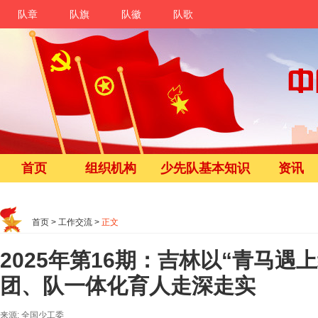
队章
队旗
队徽
队歌
首页
组织机构
少先队基本知识
资讯
首页
>
工作交流
>
正文
2025年第16期：吉林以“青马遇
团、队一体化育人走深走实
来源: 全国少工委