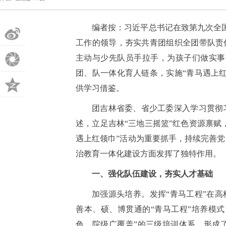
编者按：习近平总书记在致第九次全
微
工作的领导，夯实共青团组织全团带队责
主动与少先队员手拉手，为孩子们做实事
博
朋
团、队一体化育人链条，实施“青马遇上
友
QQ
供学习借鉴。
团吉林省委、省少工委深入学习贯彻
圈
空
述，立足吉林“三地三摇篮”红色资源禀赋
间
遇上红领巾”活动为重要抓手，持续完善
治教育一体化建设方面发挥了独特作用。
一、强化队伍建设，夯实人才基础
加强源头培养。发挥“青马工程”在高
善本、硕、博贯通的“青马工程”培养模
色、院级广覆盖”的三级培训体系，形成了“