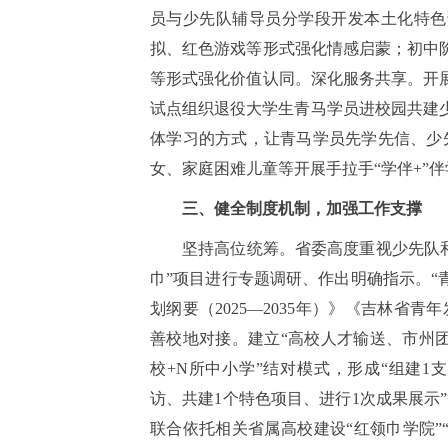
员与少先队辅导员分学段开发本土化特色
拟、红色游戏等形式强化情感启蒙；初中阶
等形式强化价值认同。深化服务共享。开展
试点组织退役大学生青马学员进校园共建
体学习的方式，让青马学员先学先信、少
女、家庭困难儿童等开展手拉手“学伴+”
三、健全制度机制，加强工作支撑
坚持高位统筹。省委高度重视少先队和
巾”项目进行专题调研、作出明确指示。“
划纲要（2025—2035年）》《吉林省青年
善校地对接。建立“高校人才输送、市州团
校+N所中小学”结对模式，形成“组建1
访、共建1个特色项目、进行1次成果展示
联合依托相关省属高校建设“红领巾学院”