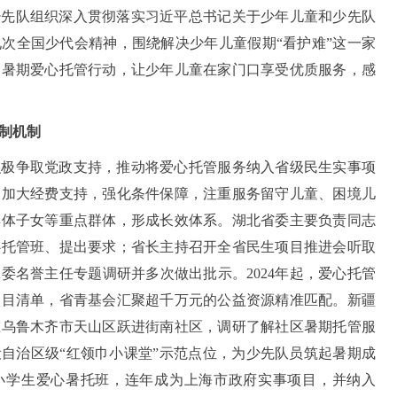
少先队组织深入贯彻落实习近平总书记关于少年儿童和少先队
次全国少代会精神，围绕解决少年儿童假期“看护难”这一家
展暑期爱心托管行动，让少年儿童在家门口享受优质服务，感
制机制
积极争取党政支持，推动将爱心托管服务纳入省级民生实事项
，加大经费支持，强化条件保障，注重服务留守儿童、困境儿
群体子女等重点群体，形成长效体系。湖北省委主要负责同志
心托管班、提出要求；省长主持召开全省民生项目推进会听取
委名誉主任专题调研并多次做出批示。2024年起，爱心托管
项目清单，省青基会汇聚超千万元的公益资源精准匹配。新疆
在乌鲁木齐市天山区跃进街南社区，调研了解社区暑期托管服
开设自治区级“红领巾小课堂”示范点位，为少先队员筑起暑期成
年小学生爱心暑托班，连年成为上海市政府实事项目，并纳入