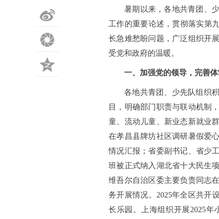
暑期以来，各地共青团、
微
工作的重要论述，贯彻落实第九
长急难愁盼问题，广泛组织开
博
朋
受党和政府的温暖。
友
QQ
一、加强党的领导，完善体
圈
空
各地共青团、少先队组织
目，明确部门职责与联动机制
间
童、流动儿童、新业态新就业
在孝昌县牌坊社区调研暑假爱
情况汇报；省委副书记、省少工
班被正式纳入湖北省十大民生
维吾尔自治区委主要负责同志
务开展情况。2025年全区共
长乐园。上海组织开展2025