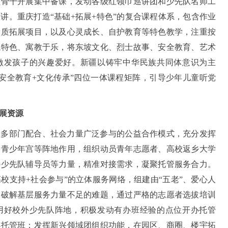
员骨干开展集中备课，发动各级红领巾巡讲团和少先队名师工
讲。重庆打造“基础+拓展+特色”的复合课程体系，包含作业
素质拓展项目，以及心灵成长、自护教育等特色教学，注重按
域特色、寓教于乐，将东坡文化、烈士故事、安全教育、艺术
激发孩子的兴趣爱好。新疆以铸牢中华民族共同体意识为主
+安全教育+文化传承”四位一体课程矩阵，引导少年儿童听党
展资源
、多部门配合、社会力量广泛参与的公益合作模式，充分发挥
、青少年宫等阵地作用，组织动员青年志愿者、高校返乡大学
外少先队辅导员等力量，精准对接需求，凝聚托管服务合力。
高校支持+社会参与”的立体服务网络，组建由“五老”、爱心人
，破解基层服务力量不足的难题，通过严格的志愿者选拔培训
用好校外少先队阵地，积极发动有办班经验的点位开办托管
办托管班；发挥新兴领域团组织功能，在园区、商圈、楼宇拓