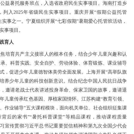
。江苏公益暑托服务班点，入选省政府民生实事项目。海南打造乡
列入2025年省级民生实事项目。重庆开展“假期公益托管
民生实事之一。宁夏组织开展“七彩假期”暑期爱心托管班活动，
生实事项目。
践育人
聚焦培育共产主义接班人的根本任务，结合少年儿童兴趣和认
传承、科普实践、安全自护、劳动体验、体育锻炼、课业辅导
式，促进少年儿童德智体美劳全面发展。上海开展“高举队旗
，培养少年儿童的科技创新意识。结合纪念中国人民抗日战争
年，邀请老战士代表讲述投身革命、保家卫国的故事，邀请退
年儿童传承红色基因、厚植家国情怀。江苏构建“教育引领、
、作业辅导”五大课程模块，面向机关单位、社会组织征集课
章背后的家书”“暑托科普课堂”等精品课程，推动课程质量
绕学习宣传贯彻习近平总书记重要贺信精神和第九次全国少代会