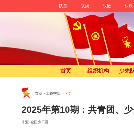
队章
队旗
队徽
队歌
首页
组织机构
少先
首页
>
工作交流
>
正文
2025年第10期：共青团
来源: 全国少工委